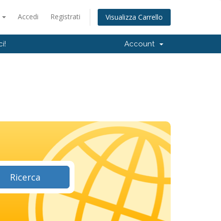
o
Accedi
Registrati
Visualizza Carrello
i!
Account
Ricerca