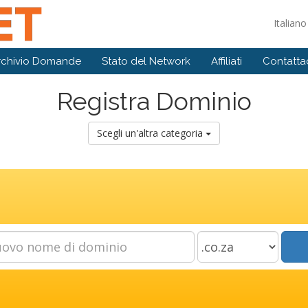
Italian
rchivio Domande
Stato del Network
Affiliati
Contattac
Registra Dominio
Scegli un'altra categoria